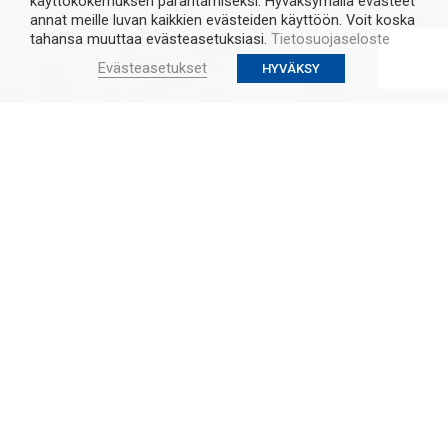
käyttökokemuksen parantamiseksi. Hyväksymällä evästeet
annat meille luvan kaikkien evästeiden käyttöön. Voit koska
tahansa muuttaa evästeasetuksiasi.
Tietosuojaseloste
Evästeasetukset
HYVÄKSY
Ruohoparkki Oy
Ruohoparkki tarjoaa kymmenen kerrosta siistiä parkkitilaa
Ruoholahden erinomaisten liikenneyhteyksien,
palveluiden, yritysten ja asuintalojen keskellä.
Tarjoamme
turvallisen ja valvotun 859-paikkaisen parkkihallin, joihin
voit jättää huoletta autosi ympäri vuorokauden ja vuoden.
Ruohoparkissa on käytössä
Aimo Park Easy puomiton