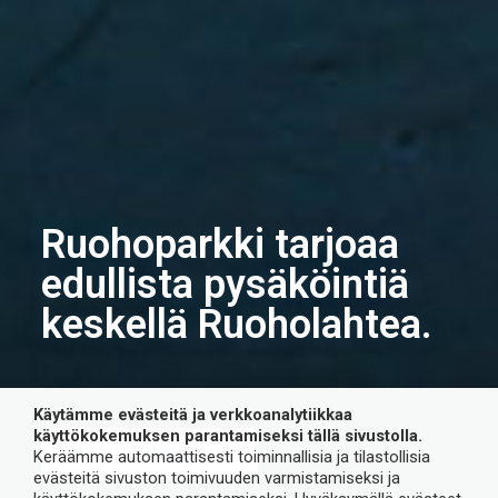
Ruohoparkki tarjoaa
edullista pysäköintiä
keskellä Ruoholahtea.
Käytämme evästeitä ja verkkoanalytiikkaa
käyttökokemuksen parantamiseksi tällä sivustolla.
HAE AUTOPAIKKAA
Keräämme automaattisesti toiminnallisia ja tilastollisia
evästeitä sivuston toimivuuden varmistamiseksi ja